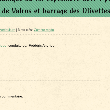
 de Valros et barrage des Olivette
orticulture
| Mots clés:
Compte-rendu
nique
, conduite par Frédéric Andrieu.
n commentaire.