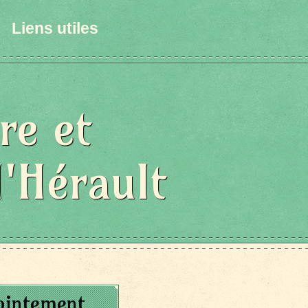
Liens utiles
re et
l'Hérault
pointement