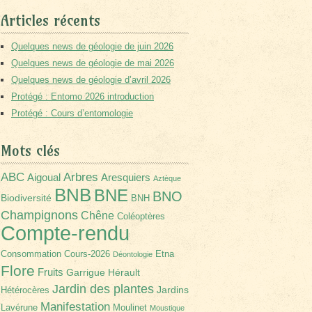
Articles récents
Quelques news de géologie de juin 2026
Quelques news de géologie de mai 2026
Quelques news de géologie d’avril 2026
Protégé : Entomo 2026 introduction
Protégé : Cours d’entomologie
Mots clés
Arbres
ABC
Aigoual
Aresquiers
Aztèque
BNB
BNE
BNO
Biodiversité
BNH
Champignons
Chêne
Coléoptères
Compte-rendu
Consommation
Cours-2026
Etna
Déontologie
Flore
Fruits
Garrigue
Hérault
Jardin des plantes
Jardins
Hétérocères
Manifestation
Lavérune
Moulinet
Moustique