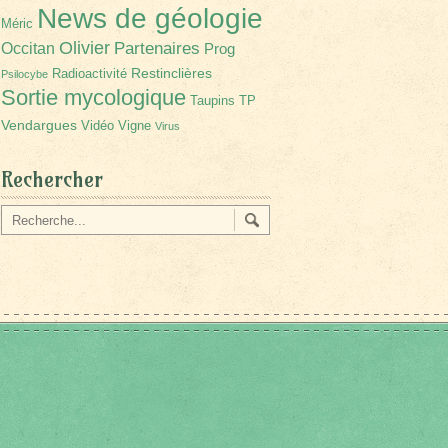
News de géologie
Méric
Olivier
Partenaires
Occitan
Prog
Restinclières
Radioactivité
Psilocybe
Sortie mycologique
Taupins
TP
Vendargues
Vidéo
Vigne
Virus
Rechercher