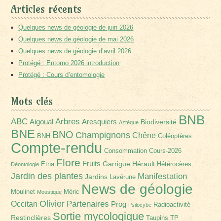
Articles récents
Quelques news de géologie de juin 2026
Quelques news de géologie de mai 2026
Quelques news de géologie d’avril 2026
Protégé : Entomo 2026 introduction
Protégé : Cours d’entomologie
Mots clés
BNB
Arbres
ABC
Aigoual
Aresquiers
Biodiversité
Aztèque
BNE
BNO
Champignons
Chêne
BNH
Coléoptères
Compte-rendu
Consommation
Cours-2026
Flore
Fruits
Garrigue
Hérault
Etna
Hétérocères
Déontologie
Jardin des plantes
Manifestation
Jardins
Lavérune
News de géologie
Moulinet
Méric
Moustique
Olivier
Partenaires
Occitan
Prog
Radioactivité
Psilocybe
Sortie mycologique
Restinclières
Taupins
TP