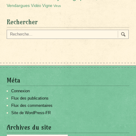
Vendargues
Vidéo
Vigne
Virus
Rechercher
Méta
Connexion
Flux des publications
Flux des commentaires
Site de WordPress-FR
Archives du site