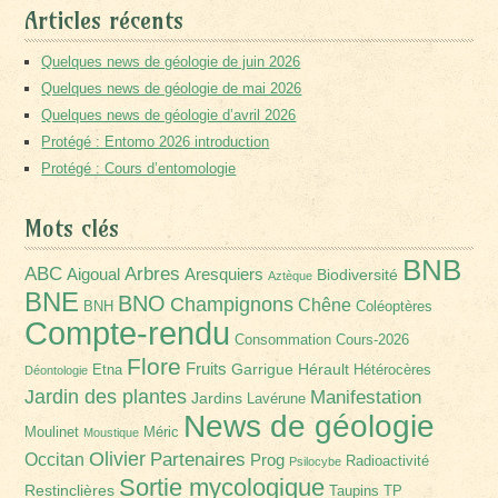
Articles récents
Quelques news de géologie de juin 2026
Quelques news de géologie de mai 2026
Quelques news de géologie d’avril 2026
Protégé : Entomo 2026 introduction
Protégé : Cours d’entomologie
Mots clés
BNB
Arbres
ABC
Aigoual
Aresquiers
Biodiversité
Aztèque
BNE
BNO
Champignons
Chêne
BNH
Coléoptères
Compte-rendu
Consommation
Cours-2026
Flore
Fruits
Garrigue
Hérault
Etna
Hétérocères
Déontologie
Jardin des plantes
Manifestation
Jardins
Lavérune
News de géologie
Moulinet
Méric
Moustique
Olivier
Partenaires
Occitan
Prog
Radioactivité
Psilocybe
Sortie mycologique
Restinclières
Taupins
TP