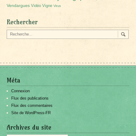
Vendargues
Vidéo
Vigne
Virus
Rechercher
Méta
Connexion
Flux des publications
Flux des commentaires
Site de WordPress-FR
Archives du site