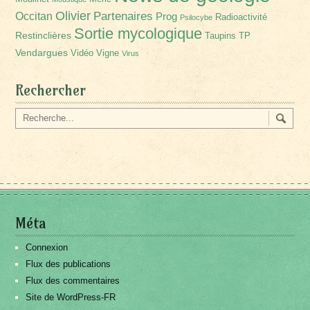
Olivier
Partenaires
Occitan
Prog
Radioactivité
Psilocybe
Sortie mycologique
Restinclières
Taupins
TP
Vendargues
Vidéo
Vigne
Virus
Rechercher
Méta
Connexion
Flux des publications
Flux des commentaires
Site de WordPress-FR