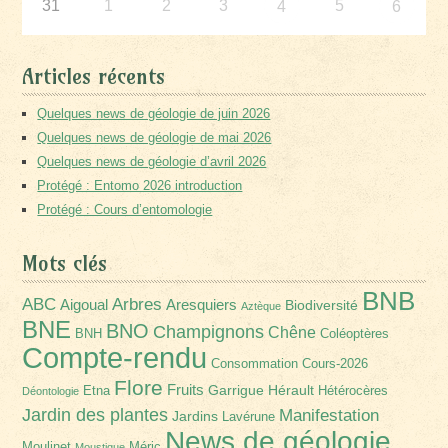
31
1
2
3
5
4
6
Articles récents
Quelques news de géologie de juin 2026
Quelques news de géologie de mai 2026
Quelques news de géologie d’avril 2026
Protégé : Entomo 2026 introduction
Protégé : Cours d’entomologie
Mots clés
BNB
Arbres
ABC
Aigoual
Aresquiers
Biodiversité
Aztèque
BNE
BNO
Champignons
Chêne
BNH
Coléoptères
Compte-rendu
Consommation
Cours-2026
Flore
Fruits
Garrigue
Hérault
Etna
Hétérocères
Déontologie
Jardin des plantes
Manifestation
Jardins
Lavérune
News de géologie
Moulinet
Méric
Moustique