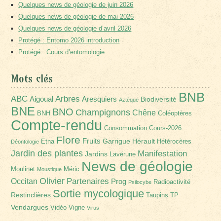
Quelques news de géologie de juin 2026
Quelques news de géologie de mai 2026
Quelques news de géologie d’avril 2026
Protégé : Entomo 2026 introduction
Protégé : Cours d’entomologie
Mots clés
BNB
Arbres
ABC
Aigoual
Aresquiers
Biodiversité
Aztèque
BNE
BNO
Champignons
Chêne
BNH
Coléoptères
Compte-rendu
Consommation
Cours-2026
Flore
Fruits
Garrigue
Hérault
Etna
Hétérocères
Déontologie
Jardin des plantes
Manifestation
Jardins
Lavérune
News de géologie
Moulinet
Méric
Moustique
Olivier
Partenaires
Occitan
Prog
Radioactivité
Psilocybe
Sortie mycologique
Restinclières
Taupins
TP
Vendargues
Vidéo
Vigne
Virus