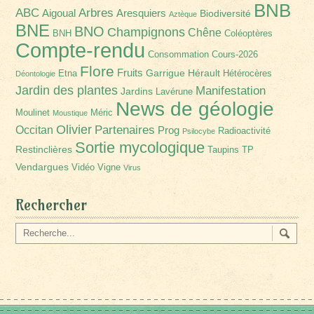
BNB
Arbres
ABC
Aigoual
Aresquiers
Biodiversité
Aztèque
BNE
BNO
Champignons
Chêne
BNH
Coléoptères
Compte-rendu
Consommation
Cours-2026
Flore
Fruits
Garrigue
Hérault
Etna
Hétérocères
Déontologie
Jardin des plantes
Manifestation
Jardins
Lavérune
News de géologie
Moulinet
Méric
Moustique
Olivier
Partenaires
Occitan
Prog
Radioactivité
Psilocybe
Sortie mycologique
Restinclières
Taupins
TP
Vendargues
Vidéo
Vigne
Virus
Rechercher