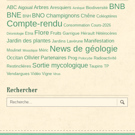
BNB
Arbres
ABC
Aigoual
Aresquiers
Biodiversité
Aztèque
BNE
BNO
Champignons
Chêne
BNH
Coléoptères
Compte-rendu
Consommation
Cours-2026
Flore
Fruits
Garrigue
Hérault
Etna
Hétérocères
Déontologie
Jardin des plantes
Manifestation
Jardins
Lavérune
News de géologie
Moulinet
Méric
Moustique
Olivier
Partenaires
Occitan
Prog
Radioactivité
Psilocybe
Sortie mycologique
Restinclières
Taupins
TP
Vendargues
Vidéo
Vigne
Virus
Rechercher