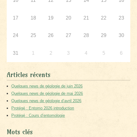
10
11
12
13
14
15
16
17
18
19
20
21
22
23
24
25
26
27
28
29
30
31
1
2
3
4
5
6
Articles récents
Quelques news de géologie de juin 2026
Quelques news de géologie de mai 2026
Quelques news de géologie d’avril 2026
Protégé : Entomo 2026 introduction
Protégé : Cours d’entomologie
Mots clés