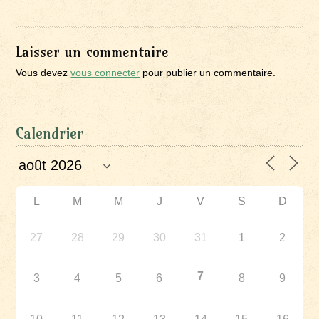
Laisser un commentaire
Vous devez
vous connecter
pour publier un commentaire.
Calendrier
L
M
M
J
V
S
D
27
28
29
30
31
1
2
7
3
4
5
6
8
9