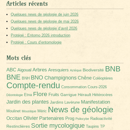
Articles récents
Quelques news de géologie de juin 2026
Quelques news de géologie de mai 2026
Quelques news de géologie d’avril 2026
Protégé : Entomo 2026 introduction
Protégé : Cours d’entomologie
Mots clés
BNB
Arbres
ABC
Aigoual
Aresquiers
Biodiversité
Aztèque
BNE
BNO
Champignons
Chêne
BNH
Coléoptères
Compte-rendu
Consommation
Cours-2026
Flore
Fruits
Garrigue
Hérault
Etna
Hétérocères
Déontologie
Jardin des plantes
Manifestation
Jardins
Lavérune
News de géologie
Moulinet
Méric
Moustique
Olivier
Partenaires
Occitan
Prog
Radioactivité
Psilocybe
Sortie mycologique
Restinclières
Taupins
TP