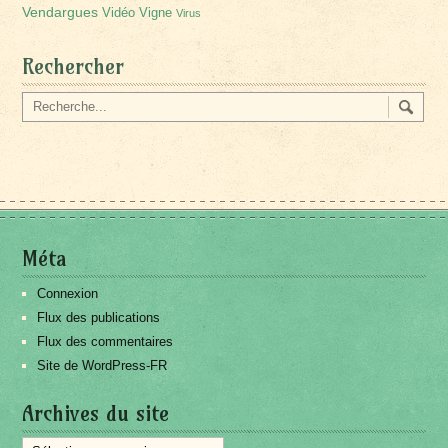
Vendargues
Vidéo
Vigne
Virus
Rechercher
Méta
Connexion
Flux des publications
Flux des commentaires
Site de WordPress-FR
Archives du site
Archives