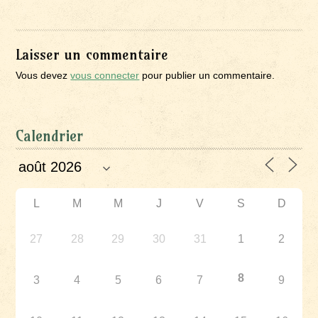
Laisser un commentaire
Vous devez
vous connecter
pour publier un commentaire.
Calendrier
L
M
M
J
V
S
D
27
28
29
30
31
1
2
8
3
4
5
6
7
9