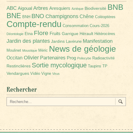
BNB
Arbres
ABC
Aigoual
Aresquiers
Biodiversité
Aztèque
BNE
BNO
Champignons
Chêne
BNH
Coléoptères
Compte-rendu
Consommation
Cours-2026
Flore
Fruits
Garrigue
Hérault
Etna
Hétérocères
Déontologie
Jardin des plantes
Manifestation
Jardins
Lavérune
News de géologie
Moulinet
Méric
Moustique
Olivier
Partenaires
Occitan
Prog
Radioactivité
Psilocybe
Sortie mycologique
Restinclières
Taupins
TP
Vendargues
Vidéo
Vigne
Virus
Rechercher