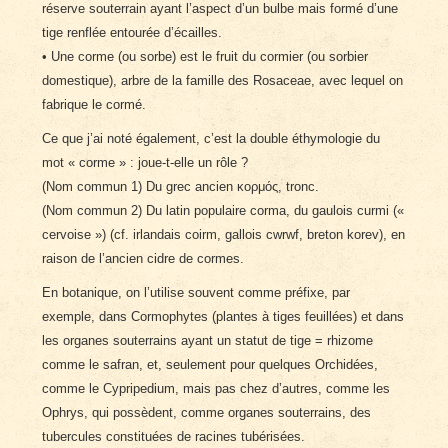
réserve souterrain ayant l’aspect d’un bulbe mais formé d’une
tige renflée entourée d’écailles.
• Une corme (ou sorbe) est le fruit du cormier (ou sorbier
domestique), arbre de la famille des Rosaceae, avec lequel on
fabrique le cormé.
Ce que j’ai noté également, c’est la double éthymologie du
mot « corme » : joue-t-elle un rôle ?
(Nom commun 1) Du grec ancien κορμός, tronc.
(Nom commun 2) Du latin populaire corma, du gaulois curmi («
cervoise ») (cf. irlandais coirm, gallois cwrwf, breton korev), en
raison de l’ancien cidre de cormes.
En botanique, on l’utilise souvent comme préfixe, par
exemple, dans Cormophytes (plantes à tiges feuillées) et dans
les organes souterrains ayant un statut de tige = rhizome
comme le safran, et, seulement pour quelques Orchidées,
comme le Cypripedium, mais pas chez d’autres, comme les
Ophrys, qui possèdent, comme organes souterrains, des
tubercules constituées de racines tubérisées.