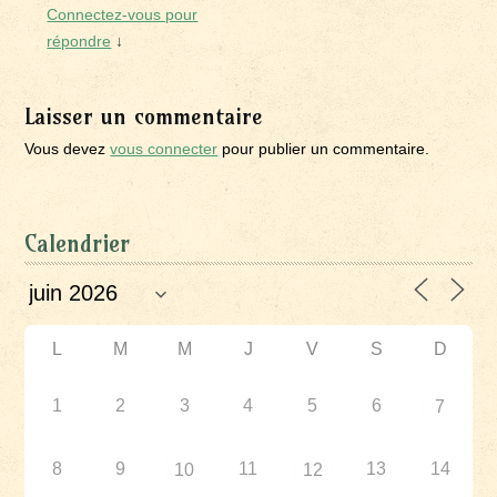
Connectez-vous pour
répondre
↓
Laisser un commentaire
Vous devez
vous connecter
pour publier un commentaire.
Calendrier
L
M
M
J
V
S
D
1
2
3
4
5
6
7
8
9
11
13
14
10
12