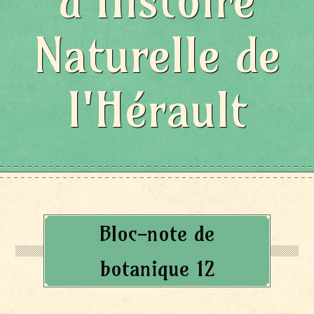
d'Histoire
Naturelle de
l'Hérault
Bloc-note de
botanique 12