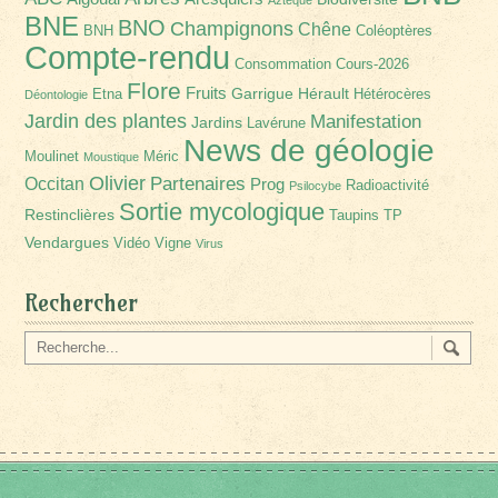
BNE
BNO
Champignons
Chêne
BNH
Coléoptères
Compte-rendu
Consommation
Cours-2026
Flore
Fruits
Garrigue
Hérault
Etna
Hétérocères
Déontologie
Jardin des plantes
Manifestation
Jardins
Lavérune
News de géologie
Moulinet
Méric
Moustique
Olivier
Partenaires
Occitan
Prog
Radioactivité
Psilocybe
Sortie mycologique
Restinclières
Taupins
TP
Vendargues
Vidéo
Vigne
Virus
Rechercher