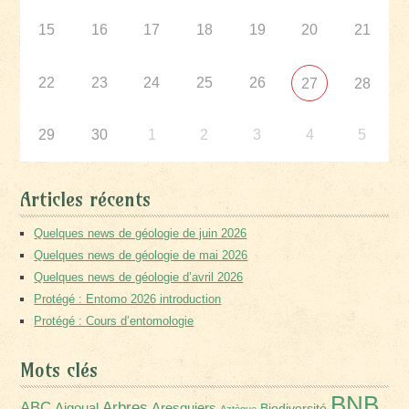
15
16
17
18
19
20
21
22
23
24
25
26
27
28
29
30
1
2
3
4
5
Articles récents
Quelques news de géologie de juin 2026
Quelques news de géologie de mai 2026
Quelques news de géologie d’avril 2026
Protégé : Entomo 2026 introduction
Protégé : Cours d’entomologie
Mots clés
BNB
Arbres
ABC
Aigoual
Aresquiers
Biodiversité
Aztèque