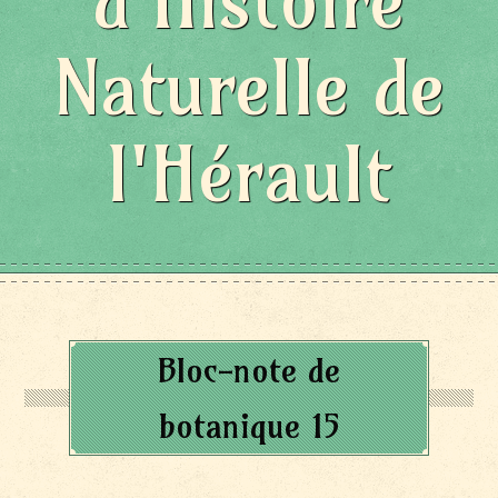
d'Histoire
Naturelle de
l'Hérault
Bloc-note de
botanique 15