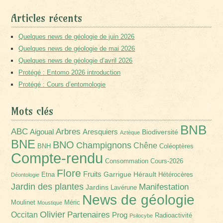
Articles récents
Quelques news de géologie de juin 2026
Quelques news de géologie de mai 2026
Quelques news de géologie d’avril 2026
Protégé : Entomo 2026 introduction
Protégé : Cours d’entomologie
Mots clés
BNB
Arbres
ABC
Aigoual
Aresquiers
Biodiversité
Aztèque
BNE
BNO
Champignons
Chêne
BNH
Coléoptères
Compte-rendu
Consommation
Cours-2026
Flore
Fruits
Garrigue
Hérault
Etna
Hétérocères
Déontologie
Jardin des plantes
Manifestation
Jardins
Lavérune
News de géologie
Moulinet
Méric
Moustique
Olivier
Partenaires
Occitan
Prog
Radioactivité
Psilocybe