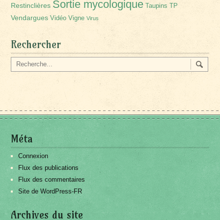
Sortie mycologique
Restinclières
Taupins
TP
Vendargues
Vidéo
Vigne
Virus
Rechercher
Méta
Connexion
Flux des publications
Flux des commentaires
Site de WordPress-FR
Archives du site