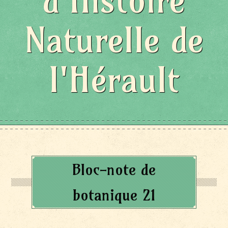
d'Histoire
Naturelle de
l'Hérault
Bloc-note de
botanique 21