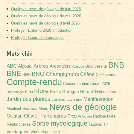
Quelques news de géologie de juin 2026
Quelques news de géologie de mai 2026
Quelques news de géologie d’avril 2026
Protégé : Entomo 2026 introduction
Protégé : Cours d’entomologie
Mots clés
BNB
Arbres
ABC
Aigoual
Aresquiers
Biodiversité
Aztèque
BNE
BNO
Champignons
Chêne
BNH
Coléoptères
Compte-rendu
Consommation
Cours-2026
Flore
Fruits
Garrigue
Hérault
Etna
Hétérocères
Déontologie
Jardin des plantes
Manifestation
Jardins
Lavérune
News de géologie
Moulinet
Méric
Moustique
Olivier
Partenaires
Occitan
Prog
Radioactivité
Psilocybe
Sortie mycologique
Restinclières
Taupins
TP
Vendargues
Vidéo
Vigne
Virus