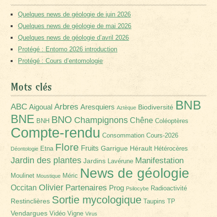
Quelques news de géologie de juin 2026
Quelques news de géologie de mai 2026
Quelques news de géologie d’avril 2026
Protégé : Entomo 2026 introduction
Protégé : Cours d’entomologie
Mots clés
BNB
Arbres
ABC
Aigoual
Aresquiers
Biodiversité
Aztèque
BNE
BNO
Champignons
Chêne
BNH
Coléoptères
Compte-rendu
Consommation
Cours-2026
Flore
Fruits
Garrigue
Hérault
Etna
Hétérocères
Déontologie
Jardin des plantes
Manifestation
Jardins
Lavérune
News de géologie
Moulinet
Méric
Moustique
Olivier
Partenaires
Occitan
Prog
Radioactivité
Psilocybe
Sortie mycologique
Restinclières
Taupins
TP
Vendargues
Vidéo
Vigne
Virus