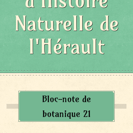
d'Histoire
Naturelle de
l'Hérault
Bloc-note de
botanique 21