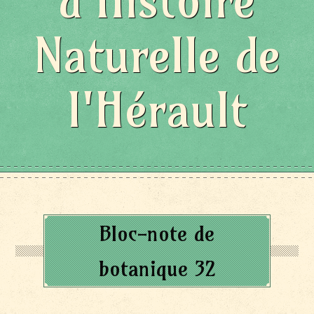
d'Histoire
Naturelle de
l'Hérault
Bloc-note de
botanique 32