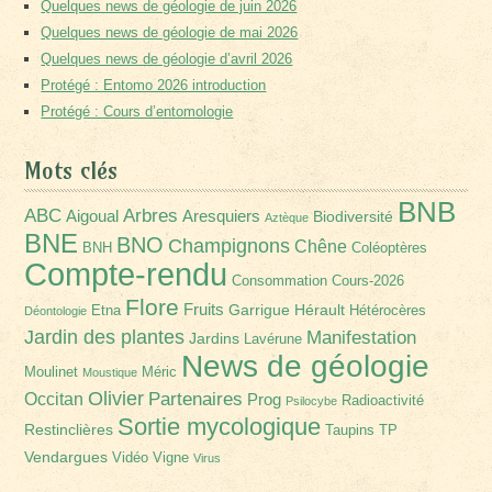
Quelques news de géologie de juin 2026
Quelques news de géologie de mai 2026
Quelques news de géologie d’avril 2026
Protégé : Entomo 2026 introduction
Protégé : Cours d’entomologie
Mots clés
BNB
Arbres
ABC
Aigoual
Aresquiers
Biodiversité
Aztèque
BNE
BNO
Champignons
Chêne
BNH
Coléoptères
Compte-rendu
Consommation
Cours-2026
Flore
Fruits
Garrigue
Hérault
Etna
Hétérocères
Déontologie
Jardin des plantes
Manifestation
Jardins
Lavérune
News de géologie
Moulinet
Méric
Moustique
Olivier
Partenaires
Occitan
Prog
Radioactivité
Psilocybe
Sortie mycologique
Restinclières
Taupins
TP
Vendargues
Vidéo
Vigne
Virus