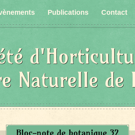
vènements
Publications
Contact
été d'Horticultu
re Naturelle de 
Bloc-note de botanique 32