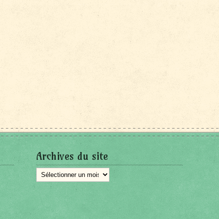
Archives du site
Archives
du
site