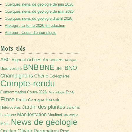
Quelques news de géologie de juin 2026
Quelques news de géologie de mai 2026
Quelques news de géologie d’avril 2026
Protégé : Entomo 2026 introduction
Protégé : Cours d’entomologie
Mots clés
Arbres
ABC
Aigoual
Aresquiers
Aztèque
BNB
BNE
BNO
Biodiversité
BNH
Champignons
Chêne
Coléoptères
Compte-rendu
Consommation
Cours-2026
Etna
Déontologie
Flore
Fruits
Garrigue
Hérault
Jardin des plantes
Jardins
Hétérocères
Manifestation
Lavérune
Moulinet
Moustique
News de géologie
Méric
Olivier
Partenaires
Occitan
Prog