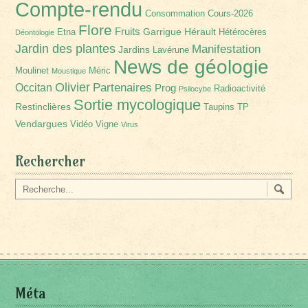
Compte-rendu
Consommation
Cours-2026
Flore
Fruits
Garrigue
Hérault
Etna
Hétérocères
Déontologie
Jardin des plantes
Manifestation
Jardins
Lavérune
News de géologie
Moulinet
Méric
Moustique
Olivier
Partenaires
Occitan
Prog
Radioactivité
Psilocybe
Sortie mycologique
Restinclières
Taupins
TP
Vendargues
Vidéo
Vigne
Virus
Rechercher
Méta