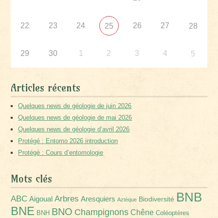
22
23
24
26
27
25
28
29
30
1
2
3
4
5
Articles récents
Quelques news de géologie de juin 2026
Quelques news de géologie de mai 2026
Quelques news de géologie d’avril 2026
Protégé : Entomo 2026 introduction
Protégé : Cours d’entomologie
Mots clés
BNB
Arbres
ABC
Aigoual
Aresquiers
Biodiversité
Aztèque
BNE
BNO
Champignons
Chêne
BNH
Coléoptères