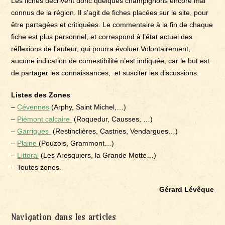
Les fiches décrivent donc quelques champignons encore mal
connus de la région. Il s’agit de fiches placées sur le site, pour
être partagées et critiquées. Le commentaire à la fin de chaque
fiche est plus personnel, et correspond à l’état actuel des
réflexions de l’auteur, qui pourra évoluer.Volontairement,
aucune indication de comestibilité n’est indiquée, car le but est
de partager les connaissances, et susciter les discussions.
Listes des Zones
–
Cévennes
(Arphy, Saint Michel,…)
–
Piémont calcaire
(Roquedur, Causses, …)
–
Garrigues
(Restinclières, Castries, Vendargues…)
–
Plaine
(Pouzols, Grammont…)
–
Littoral
(Les Aresquiers, la Grande Motte…)
– Toutes zones.
Gérard Lévêque
Navigation dans les articles