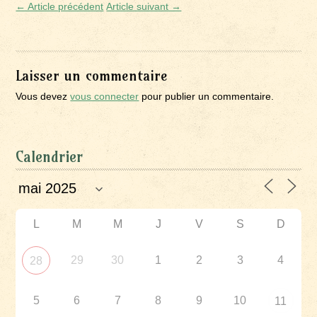
← Article précédent
Article suivant →
Laisser un commentaire
Vous devez
vous connecter
pour publier un commentaire.
Calendrier
L
M
M
J
V
S
D
29
30
1
2
3
4
28
5
6
7
8
9
10
11