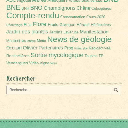
ABC
Aigoual
Aresquiers
Biodiversité
Aztèque
BNE
BNO
Champignons
Chêne
BNH
Coléoptères
Compte-rendu
Consommation
Cours-2026
Flore
Fruits
Garrigue
Hérault
Etna
Hétérocères
Déontologie
Jardin des plantes
Manifestation
Jardins
Lavérune
News de géologie
Moulinet
Méric
Moustique
Olivier
Partenaires
Occitan
Prog
Radioactivité
Psilocybe
Sortie mycologique
Restinclières
Taupins
TP
Vendargues
Vidéo
Vigne
Virus
Rechercher