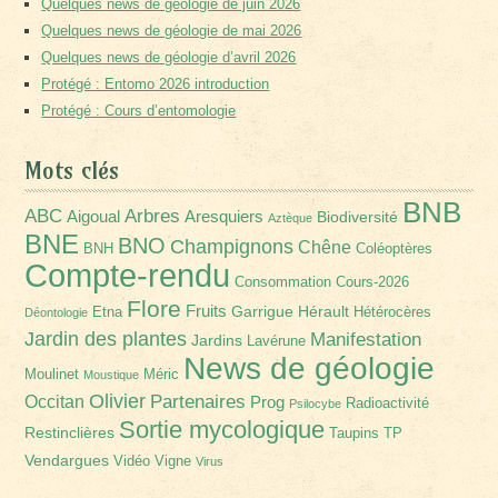
Quelques news de géologie de juin 2026
Quelques news de géologie de mai 2026
Quelques news de géologie d’avril 2026
Protégé : Entomo 2026 introduction
Protégé : Cours d’entomologie
Mots clés
BNB
Arbres
ABC
Aigoual
Aresquiers
Biodiversité
Aztèque
BNE
BNO
Champignons
Chêne
BNH
Coléoptères
Compte-rendu
Consommation
Cours-2026
Flore
Fruits
Garrigue
Hérault
Etna
Hétérocères
Déontologie
Jardin des plantes
Manifestation
Jardins
Lavérune
News de géologie
Moulinet
Méric
Moustique
Olivier
Partenaires
Occitan
Prog
Radioactivité
Psilocybe
Sortie mycologique
Restinclières
Taupins
TP
Vendargues
Vidéo
Vigne
Virus