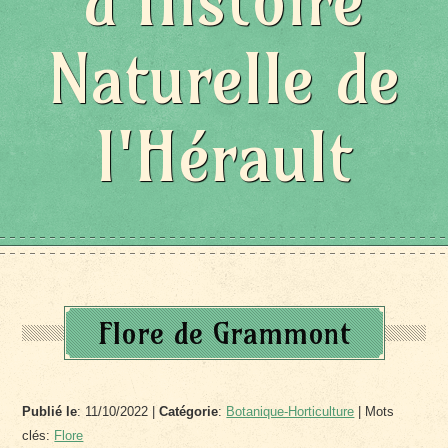
d'Histoire
Naturelle de
l'Hérault
Flore de Grammont
Publié le
: 11/10/2022 |
Catégorie
:
Botanique-Horticulture
| Mots
clés:
Flore