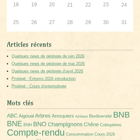
18
19
20
23
21
22
24
25
26
27
28
29
30
31
Articles récents
Quelques news de géologie de juin 2026
Quelques news de géologie de mai 2026
Quelques news de géologie d’avril 2026
Protégé : Entomo 2026 introduction
Protégé : Cours d’entomologie
Mots clés
BNB
Arbres
ABC
Aigoual
Aresquiers
Biodiversité
Aztèque
BNE
BNO
Champignons
Chêne
BNH
Coléoptères
Compte-rendu
Consommation
Cours-2026