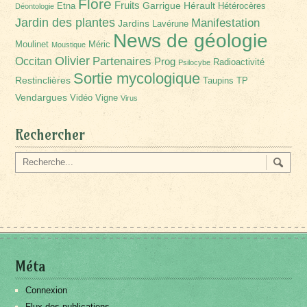
Flore
Fruits
Garrigue
Hérault
Etna
Hétérocères
Déontologie
Jardin des plantes
Manifestation
Jardins
Lavérune
News de géologie
Moulinet
Méric
Moustique
Olivier
Partenaires
Occitan
Prog
Radioactivité
Psilocybe
Sortie mycologique
Restinclières
Taupins
TP
Vendargues
Vidéo
Vigne
Virus
Rechercher
Méta
Connexion
Flux des publications