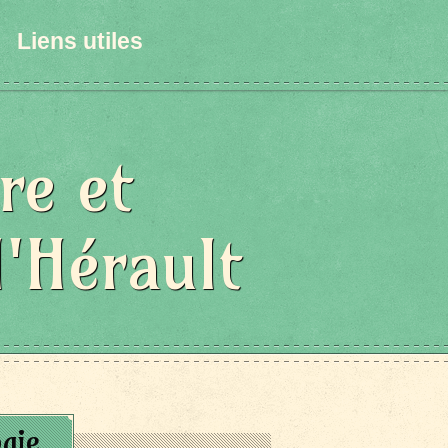
Liens utiles
re et
l'Hérault
gie