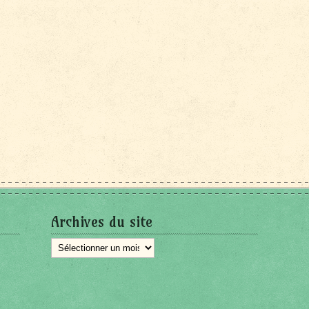
Archives du site
Archives
du
site