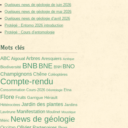
Quelques news de géologie de juin 2026
Quelques news de géologie de mai 2026
Quelques news de géologie d’avril 2026
Protégé : Entomo 2026 introduction
Protégé : Cours d’entomologie
Mots clés
Arbres
ABC
Aigoual
Aresquiers
Aztèque
BNB
BNE
BNO
Biodiversité
BNH
Champignons
Chêne
Coléoptères
Compte-rendu
Consommation
Cours-2026
Etna
Déontologie
Flore
Fruits
Garrigue
Hérault
Jardin des plantes
Jardins
Hétérocères
Manifestation
Lavérune
Moulinet
Moustique
News de géologie
Méric
Olivier
Partenaires
Occitan
Prog