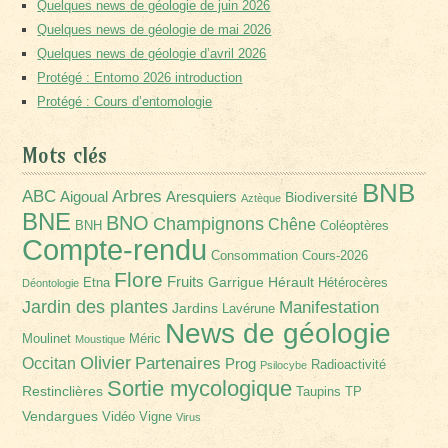
Quelques news de géologie de juin 2026
Quelques news de géologie de mai 2026
Quelques news de géologie d’avril 2026
Protégé : Entomo 2026 introduction
Protégé : Cours d’entomologie
Mots clés
BNB
Arbres
ABC
Aigoual
Aresquiers
Biodiversité
Aztèque
BNE
BNO
Champignons
Chêne
BNH
Coléoptères
Compte-rendu
Consommation
Cours-2026
Flore
Fruits
Garrigue
Hérault
Etna
Hétérocères
Déontologie
Jardin des plantes
Manifestation
Jardins
Lavérune
News de géologie
Moulinet
Méric
Moustique
Olivier
Partenaires
Occitan
Prog
Radioactivité
Psilocybe
Sortie mycologique
Restinclières
Taupins
TP
Vendargues
Vidéo
Vigne
Virus