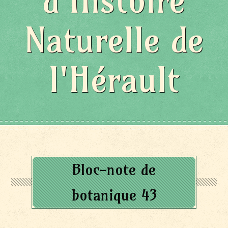
d'Histoire
Naturelle de
l'Hérault
Bloc-note de
botanique 43