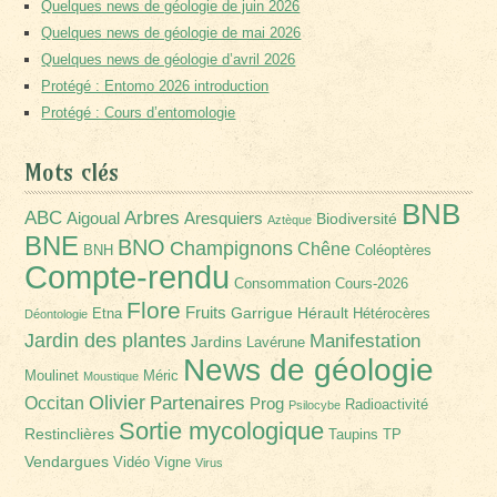
Quelques news de géologie de juin 2026
Quelques news de géologie de mai 2026
Quelques news de géologie d’avril 2026
Protégé : Entomo 2026 introduction
Protégé : Cours d’entomologie
Mots clés
BNB
Arbres
ABC
Aigoual
Aresquiers
Biodiversité
Aztèque
BNE
BNO
Champignons
Chêne
BNH
Coléoptères
Compte-rendu
Consommation
Cours-2026
Flore
Fruits
Garrigue
Hérault
Etna
Hétérocères
Déontologie
Jardin des plantes
Manifestation
Jardins
Lavérune
News de géologie
Moulinet
Méric
Moustique
Olivier
Partenaires
Occitan
Prog
Radioactivité
Psilocybe
Sortie mycologique
Restinclières
Taupins
TP
Vendargues
Vidéo
Vigne
Virus