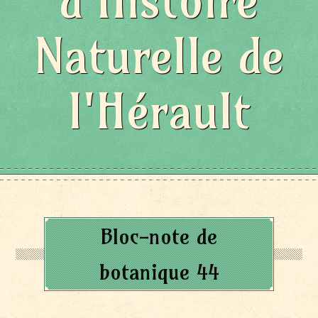
d'Histoire
Naturelle de
l'Hérault
Bloc-note de
botanique 44