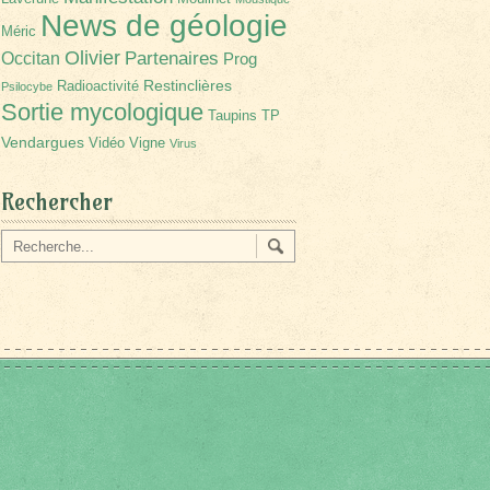
News de géologie
Méric
Olivier
Partenaires
Occitan
Prog
Restinclières
Radioactivité
Psilocybe
Sortie mycologique
Taupins
TP
Vendargues
Vidéo
Vigne
Virus
Rechercher