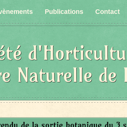
vènements
Publications
Contact
été d'Horticultu
re Naturelle de 
endu de la sortie botanique du 3 