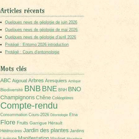
Articles récents
Quelques news de géologie de juin 2026
Quelques news de géologie de mai 2026
Quelques news de géologie d’avril 2026
Protégé : Entomo 2026 introduction
Protégé : Cours d’entomologie
Mots clés
Arbres
ABC
Aigoual
Aresquiers
Aztèque
BNB
BNE
BNO
Biodiversité
BNH
Champignons
Chêne
Coléoptères
Compte-rendu
Consommation
Cours-2026
Etna
Déontologie
Flore
Fruits
Garrigue
Hérault
Jardin des plantes
Jardins
Hétérocères
Manifestation
Lavérune
Moulinet
Moustique