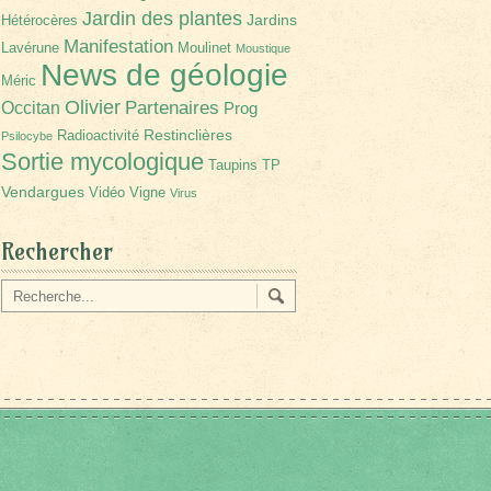
Jardin des plantes
Jardins
Hétérocères
Manifestation
Lavérune
Moulinet
Moustique
News de géologie
Méric
Olivier
Partenaires
Occitan
Prog
Restinclières
Radioactivité
Psilocybe
Sortie mycologique
Taupins
TP
Vendargues
Vidéo
Vigne
Virus
Rechercher