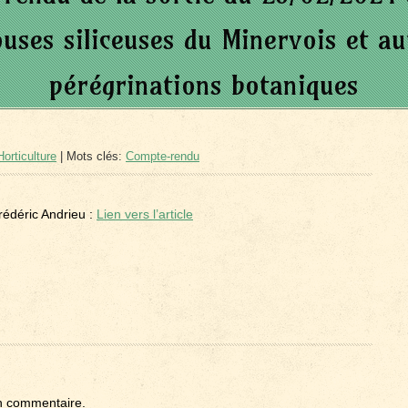
ouses siliceuses du Minervois et au
pérégrinations botaniques
orticulture
| Mots clés:
Compte-rendu
rédéric Andrieu :
Lien vers l’article
n commentaire.