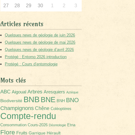
27
28
29
30
1
2
3
Articles récents
Quelques news de géologie de juin 2026
Quelques news de géologie de mai 2026
Quelques news de géologie d’avril 2026
Protégé : Entomo 2026 introduction
Protégé : Cours d’entomologie
Mots clés
Arbres
ABC
Aigoual
Aresquiers
Aztèque
BNB
BNE
BNO
Biodiversité
BNH
Champignons
Chêne
Coléoptères
Compte-rendu
Consommation
Cours-2026
Etna
Déontologie
Flore
Fruits
Garrigue
Hérault