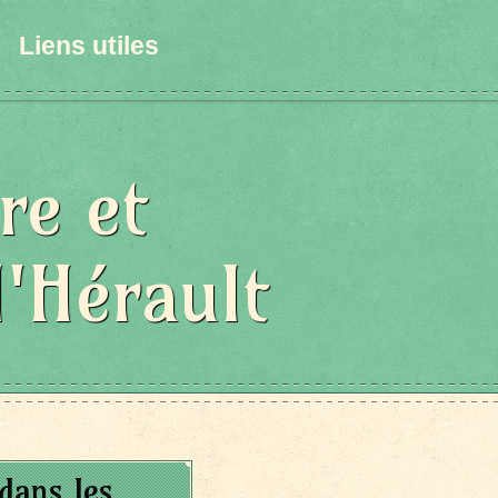
Liens utiles
re et
l'Hérault
dans les