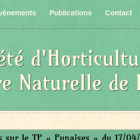
vènements
Publications
Contact
été d'Horticultu
re Naturelle de 
s sur le TP « Punaises » du 17/04