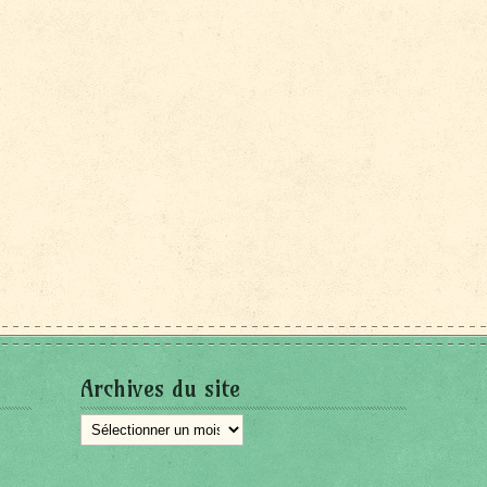
Archives du site
Archives
du
site