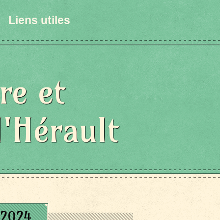
Liens utiles
re et
l'Hérault
/2024