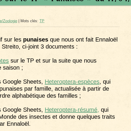
e/Zoologie
| Mots clés:
TP
f sur les
punaises
que nous ont fait Ennaloël
treito, ci-joint 3 documents :
otes
sur le TP et sur la suite que nous
 saison ;
ns Google Sheets,
Heteroptera-espèces
, qui
unaises par famille, actualisée à partir de
rdre alphabétique des familles ;
ns Google Sheets,
Heteroptera-résumé,
qui
u Monde des insectes et donne quelques traits
par Ennaloël.