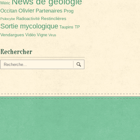
News de géologie
Méric
Olivier
Partenaires
Occitan
Prog
Restinclières
Radioactivité
Psilocybe
Sortie mycologique
Taupins
TP
Vendargues
Vidéo
Vigne
Virus
Rechercher