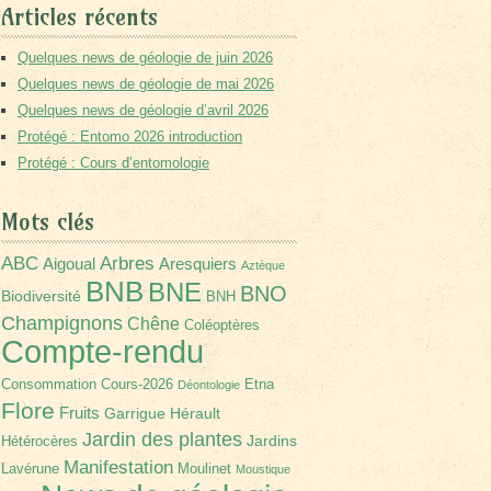
Articles récents
Quelques news de géologie de juin 2026
Quelques news de géologie de mai 2026
Quelques news de géologie d’avril 2026
Protégé : Entomo 2026 introduction
Protégé : Cours d’entomologie
Mots clés
Arbres
ABC
Aigoual
Aresquiers
Aztèque
BNB
BNE
BNO
Biodiversité
BNH
Champignons
Chêne
Coléoptères
Compte-rendu
Consommation
Cours-2026
Etna
Déontologie
Flore
Fruits
Garrigue
Hérault
Jardin des plantes
Jardins
Hétérocères
Manifestation
Lavérune
Moulinet
Moustique