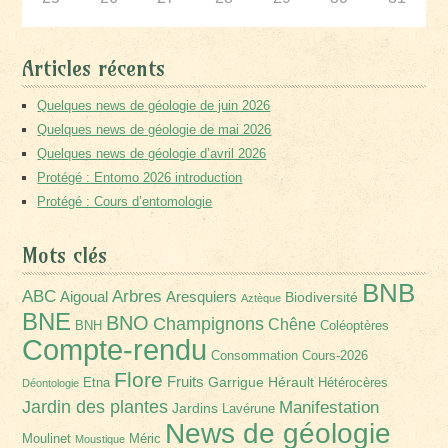
Articles récents
Quelques news de géologie de juin 2026
Quelques news de géologie de mai 2026
Quelques news de géologie d’avril 2026
Protégé : Entomo 2026 introduction
Protégé : Cours d’entomologie
Mots clés
BNB
Arbres
ABC
Aigoual
Aresquiers
Biodiversité
Aztèque
BNE
BNO
Champignons
Chêne
BNH
Coléoptères
Compte-rendu
Consommation
Cours-2026
Flore
Fruits
Garrigue
Hérault
Etna
Hétérocères
Déontologie
Jardin des plantes
Manifestation
Jardins
Lavérune
News de géologie
Moulinet
Méric
Moustique