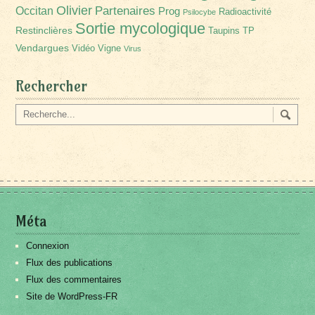
Olivier
Partenaires
Occitan
Prog
Radioactivité
Psilocybe
Sortie mycologique
Restinclières
Taupins
TP
Vendargues
Vidéo
Vigne
Virus
Rechercher
Méta
Connexion
Flux des publications
Flux des commentaires
Site de WordPress-FR