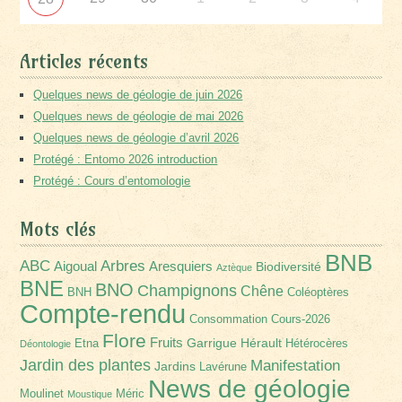
Articles récents
Quelques news de géologie de juin 2026
Quelques news de géologie de mai 2026
Quelques news de géologie d’avril 2026
Protégé : Entomo 2026 introduction
Protégé : Cours d’entomologie
Mots clés
BNB
Arbres
ABC
Aigoual
Aresquiers
Biodiversité
Aztèque
BNE
BNO
Champignons
Chêne
BNH
Coléoptères
Compte-rendu
Consommation
Cours-2026
Flore
Fruits
Garrigue
Hérault
Etna
Hétérocères
Déontologie
Jardin des plantes
Manifestation
Jardins
Lavérune
News de géologie
Moulinet
Méric
Moustique