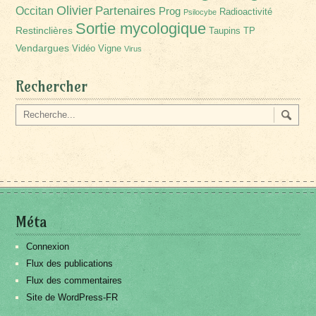
Olivier
Partenaires
Occitan
Prog
Radioactivité
Psilocybe
Sortie mycologique
Restinclières
Taupins
TP
Vendargues
Vidéo
Vigne
Virus
Rechercher
Méta
Connexion
Flux des publications
Flux des commentaires
Site de WordPress-FR