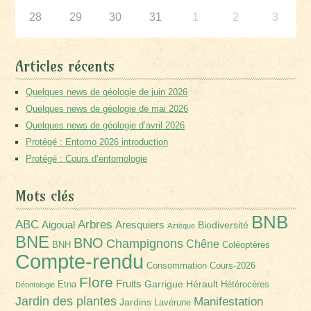
28
29
30
31
1
2
3
Articles récents
Quelques news de géologie de juin 2026
Quelques news de géologie de mai 2026
Quelques news de géologie d’avril 2026
Protégé : Entomo 2026 introduction
Protégé : Cours d’entomologie
Mots clés
BNB
Arbres
ABC
Aigoual
Aresquiers
Biodiversité
Aztèque
BNE
BNO
Champignons
Chêne
BNH
Coléoptères
Compte-rendu
Consommation
Cours-2026
Flore
Fruits
Garrigue
Hérault
Etna
Hétérocères
Déontologie
Jardin des plantes
Manifestation
Jardins
Lavérune