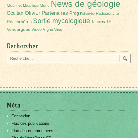
News de géologie
Moulinet
Méric
Moustique
Olivier
Partenaires
Occitan
Prog
Radioactivité
Psilocybe
Sortie mycologique
Restinclières
Taupins
TP
Vendargues
Vidéo
Vigne
Virus
Rechercher
Méta
Connexion
Flux des publications
Flux des commentaires