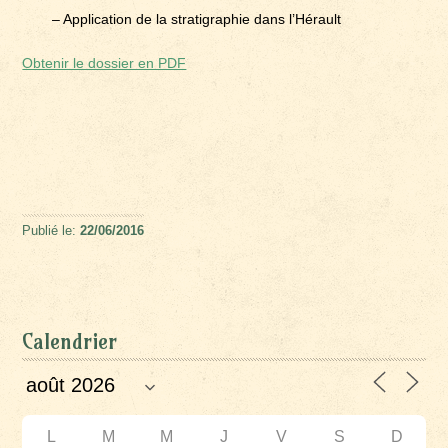
– Application de la stratigraphie dans l’Hérault
Obtenir le dossier en PDF
Publié le:
22/06/2016
Calendrier
L
M
M
J
V
S
D