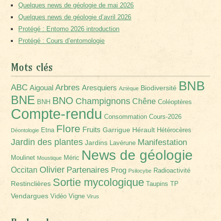
Quelques news de géologie de mai 2026
Quelques news de géologie d’avril 2026
Protégé : Entomo 2026 introduction
Protégé : Cours d’entomologie
Mots clés
BNB
Arbres
ABC
Aigoual
Aresquiers
Biodiversité
Aztèque
BNE
BNO
Champignons
Chêne
BNH
Coléoptères
Compte-rendu
Consommation
Cours-2026
Flore
Fruits
Garrigue
Hérault
Etna
Hétérocères
Déontologie
Jardin des plantes
Manifestation
Jardins
Lavérune
News de géologie
Moulinet
Méric
Moustique
Olivier
Partenaires
Occitan
Prog
Radioactivité
Psilocybe
Sortie mycologique
Restinclières
Taupins
TP
Vendargues
Vidéo
Vigne
Virus