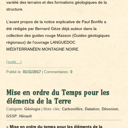
variété des terrains et des formations géologiques de la
structure.
L’avant propos de la notice explicative de Paul Bonfils a
été rédigée par Bernard Gèze déjà auteur dans la
collection des guides rouge Masson (Guides géologiques
régionaux) de l’ouvrage LANGUEDOC
MÉDITERRANÉEN MONTAGNE NOIRE.
(suite…)
Publié le:
01/11/2017
| Commentaires:
0
Mise en ordre du Temps pour les
éléments de la Terre
Catégorie:
Géologie
| Mots clés:
Carbonifère
,
Datation
,
Dévonien
,
GSSP
,
Hérault
«
Mise en ordre du temps pour les éléments de la