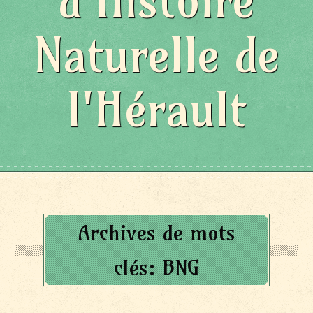
d'Histoire
Naturelle de
l'Hérault
Archives de mots
clés:
BNG