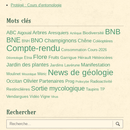
Protégé : Cours d’entomologie
Mots clés
BNB
Arbres
ABC
Aigoual
Aresquiers
Biodiversité
Aztèque
BNE
BNO
Champignons
Chêne
BNH
Coléoptères
Compte-rendu
Consommation
Cours-2026
Flore
Fruits
Garrigue
Hérault
Etna
Hétérocères
Déontologie
Jardin des plantes
Manifestation
Jardins
Lavérune
News de géologie
Moulinet
Méric
Moustique
Olivier
Partenaires
Occitan
Prog
Radioactivité
Psilocybe
Sortie mycologique
Restinclières
Taupins
TP
Vendargues
Vidéo
Vigne
Virus
Rechercher