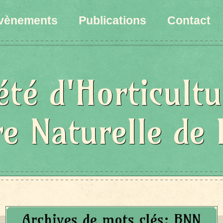
vènements
Publications
Contact
été d'Horticultu
re Naturelle de 
Archives de mots clés:
BNN