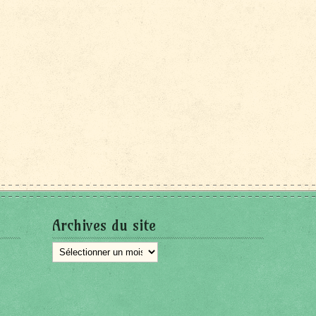
Archives du site
Archives
du
site