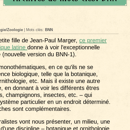
gie/Zoologie
| Mots clés:
BNN
tite fille de Jean-Paul Marger,
ce premier
ique latine
donne à voir l’exceptionnelle
 (nouvelle version du BNN-1).
monothématiques, en ce qu’ils ne se
nce biologique, telle que la botanique,
rnithologie, etc. Mais il existe une autre
, en donnant à voir les différents êtres
es, champignons, insectes, etc. – qui
ystème particulier en un endroit déterminé.
ches sont complémentaires.
alistes vont nous présenter, un milieu, une
 d’une discipline – botanique et ornithologie,