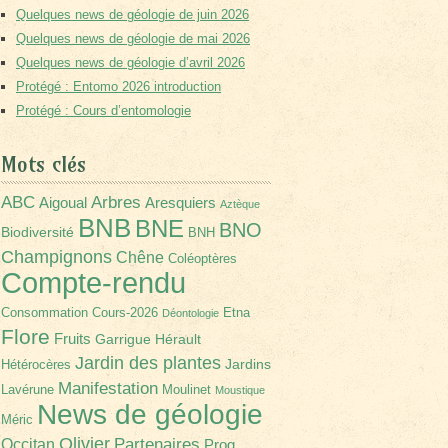
Quelques news de géologie de juin 2026
Quelques news de géologie de mai 2026
Quelques news de géologie d’avril 2026
Protégé : Entomo 2026 introduction
Protégé : Cours d’entomologie
Mots clés
Arbres
ABC
Aigoual
Aresquiers
Aztèque
BNB
BNE
BNO
Biodiversité
BNH
Champignons
Chêne
Coléoptères
Compte-rendu
Consommation
Cours-2026
Etna
Déontologie
Flore
Fruits
Garrigue
Hérault
Jardin des plantes
Jardins
Hétérocères
Manifestation
Lavérune
Moulinet
Moustique
News de géologie
Méric
Olivier
Partenaires
Occitan
Prog