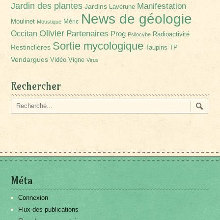
Jardin des plantes
Manifestation
Jardins
Lavérune
News de géologie
Moulinet
Méric
Moustique
Olivier
Partenaires
Occitan
Prog
Radioactivité
Psilocybe
Sortie mycologique
Restinclières
Taupins
TP
Vendargues
Vidéo
Vigne
Virus
Rechercher
Méta
Connexion
Flux des publications