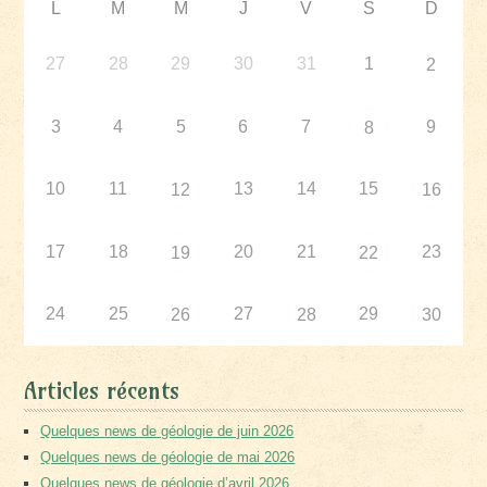
L
M
M
J
V
S
D
27
28
29
30
31
1
2
3
4
5
6
7
9
8
10
11
13
14
15
12
16
17
18
20
21
23
19
22
24
25
27
29
26
28
30
Articles récents
Quelques news de géologie de juin 2026
Quelques news de géologie de mai 2026
Quelques news de géologie d’avril 2026