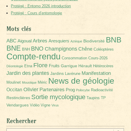
Protégé : Entomo 2026 introduction
Protégé : Cours d’entomologie
Mots clés
BNB
Arbres
ABC
Aigoual
Aresquiers
Biodiversité
Aztèque
BNE
BNO
Champignons
Chêne
BNH
Coléoptères
Compte-rendu
Consommation
Cours-2026
Flore
Fruits
Garrigue
Hérault
Etna
Hétérocères
Déontologie
Jardin des plantes
Manifestation
Jardins
Lavérune
News de géologie
Moulinet
Méric
Moustique
Olivier
Partenaires
Occitan
Prog
Radioactivité
Psilocybe
Sortie mycologique
Restinclières
Taupins
TP
Vendargues
Vidéo
Vigne
Virus
Rechercher