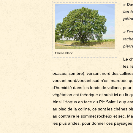
« Da
las t
pèira
« Dev
tache
pierr
Chêne blanc
Le ch
les l
opacus
, sombre), versant nord des collines
versant nord/versant sud n’est marquée que
d’humidité dans les fonds de vallons, pour
végétation est théorique et subit ici ou là
Ainsi l’Hortus en face du Pic Saint Loup es
au pied de la colline, ce sont les chênes bl
au contraire le sommet rocheux et sec. Mais
les plus arides, pour donner ces paysages 