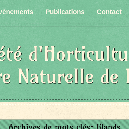
vènements
Publications
Contact
été d'Horticultu
re Naturelle de 
Archives de mots clés:
Glands