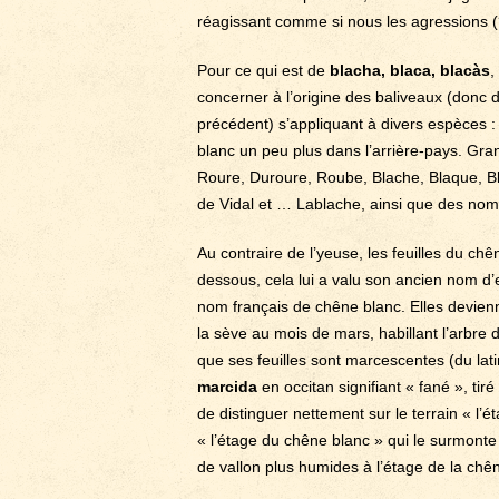
réagissant comme si nous les agressions (
Pour ce qui est de
blacha, blaca, blacàs
,
concerner à l’origine des baliveaux (donc d
précédent) s’appliquant à divers espèces :
blanc un peu plus dans l’arrière-pays. Gr
Roure, Duroure, Roube, Blache, Blaque, Bl
de Vidal et … Lablache, ainsi que des nom
Au contraire de l’yeuse, les feuilles du ch
dessous, cela lui a valu son ancien nom d
nom français de chêne blanc. Elles devien
la sève au mois de mars, habillant l’arbre d
que ses feuilles sont marcescentes (du lat
marcida
en occitan signifiant « fané », tir
de distinguer nettement sur le terrain « l’
« l’étage du chêne blanc » qui le surmonte
de vallon plus humides à l’étage de la chên