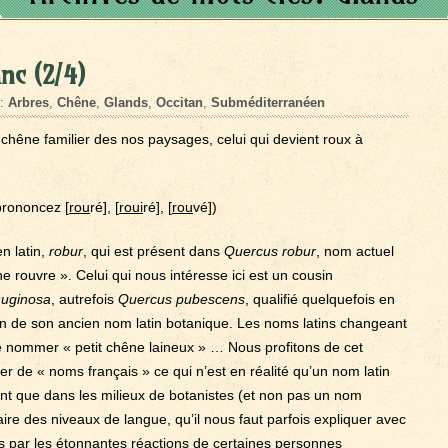
nc (2/4)
s:
Arbres
,
Chêne
,
Glands
,
Occitan
,
Subméditerranéen
êne familier des nos paysages, celui qui devient roux à
rononcez [
rou
ré], [
roui
ré], [
rou
vé])
n latin,
robur
, qui est présent dans
Quercus robur
, nom actuel
ne rouvre ». Celui qui nous intéresse ici est un cousin
nuginosa
, autrefois
Quercus pubescens
, qualifié quelquefois en
on de son ancien nom latin botanique. Les noms latins changeant
le nommer « petit chêne laineux » … Nous profitons de cet
ier de « noms français » ce qui n’est en réalité qu’un nom latin
ant que dans les milieux de botanistes (et non pas un nom
aire des niveaux de langue, qu’il nous faut parfois expliquer avec
ns par les étonnantes réactions de certaines personnes