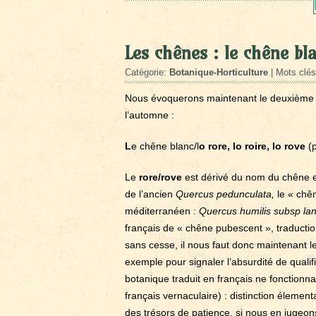
Les chênes : le chêne bla
Catégorie:
Botanique-Horticulture
| Mots clé
Nous évoquerons maintenant le deuxième ch
l’automne :
L
e chêne blanc/l
o rore, lo roire, lo rove
(p
Le
rore/rove
est dérivé du nom du chêne e
de l’ancien
Quercus pedunculata,
le « chê
méditerranéen :
Quercus humilis subsp la
français de « chêne pubescent », traducti
sans cesse, il nous faut donc maintenant 
exemple pour signaler l’absurdité de qualif
botanique traduit en français ne fonctionn
français vernaculaire) : distinction élement
des trésors de patience, si nous en jugeo