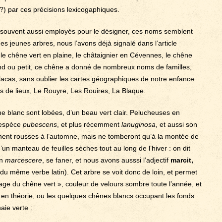
?) par ces précisions lexicogaphiques.
 souvent aussi employés pour le désigner, ces noms semblent
es jeunes arbres, nous l’avons déjà signalé dans l’article
 le chêne vert en plaine, le châtaignier en Cévennes, le chêne
and ou petit, ce chêne a donné de nombreux noms de familles,
acas, sans oublier les cartes géographiques de notre enfance
s de lieux, Le Rouyre, Les Rouires, La Blaque.
êne blanc sont lobées, d’un beau vert clair. Pelucheuses en
’espèce
pubescens
, et plus récemment
lanuginosa
, et aussi son
nent rousses à l’automne, mais ne tomberont qu’à la montée de
’un manteau de feuilles sèches tout au long de l’hiver : on dit
in
marcescere
, se faner, et nous avons ausssi l’adjectif
marcit,
é du même verbe latin). Cet arbre se voit donc de loin, et permet
étage du chêne vert », couleur de velours sombre toute l’année, et
 en théorie, ou les quelques chênes blancs occupant les fonds
aie verte :