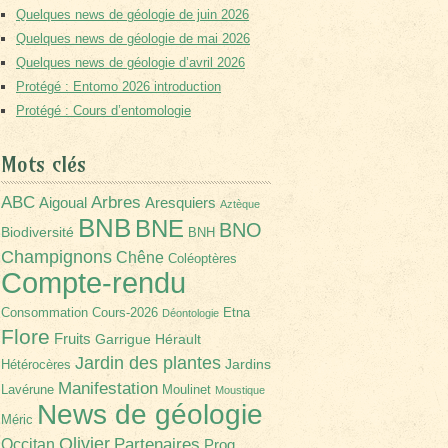
Quelques news de géologie de juin 2026
Quelques news de géologie de mai 2026
Quelques news de géologie d’avril 2026
Protégé : Entomo 2026 introduction
Protégé : Cours d’entomologie
Mots clés
Arbres
ABC
Aigoual
Aresquiers
Aztèque
BNB
BNE
BNO
Biodiversité
BNH
Champignons
Chêne
Coléoptères
Compte-rendu
Consommation
Cours-2026
Etna
Déontologie
Flore
Fruits
Garrigue
Hérault
Jardin des plantes
Jardins
Hétérocères
Manifestation
Lavérune
Moulinet
Moustique
News de géologie
Méric
Olivier
Partenaires
Occitan
Prog