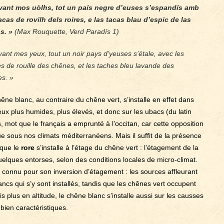
vant mos uòlhs, tot un país negre d’euses s’espandís amb
acas de rovilh dels roires, e las tacas blau d’espic de las
s. »
(Max Rouquette, Verd Paradís 1)
ant mes yeux, tout un noir pays d’yeuses s’étale, avec les
s de rouille des chênes, et les taches bleu lavande des
es. »
êne blanc, au contraire du chêne vert, s’installe en effet dans
ieux plus humides, plus élevés, et donc sur les ubacs (du latin
, mot que le français a emprunté à l’occitan, car cette opposition
 sous nos climats méditerranéens. Mais il suffit de la présence
 que le
rore
s’installe à l’étage du chêne vert : l’étagement de la
 quelques entorses, selon des conditions locales de micro-climat.
t connu pour son inversion d’étagement : les sources affleurant
ancs qui s’y sont installés, tandis que les chênes vert occupent
 plus en altitude, le chêne blanc s’installe aussi sur les causses
bien caractéristiques.