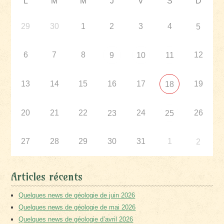
L
M
M
J
V
S
D
29
30
1
2
3
4
5
6
7
8
12
9
10
11
13
14
15
16
17
19
18
20
21
22
24
26
23
25
27
28
29
30
31
1
2
Articles récents
Quelques news de géologie de juin 2026
Quelques news de géologie de mai 2026
Quelques news de géologie d’avril 2026