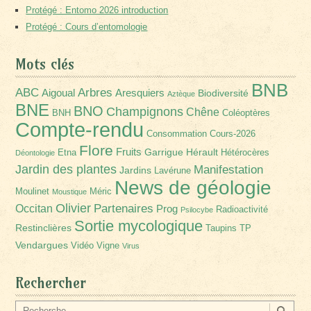
Protégé : Entomo 2026 introduction
Protégé : Cours d’entomologie
Mots clés
BNB
Arbres
ABC
Aigoual
Aresquiers
Biodiversité
Aztèque
BNE
BNO
Champignons
Chêne
BNH
Coléoptères
Compte-rendu
Consommation
Cours-2026
Flore
Fruits
Garrigue
Hérault
Etna
Hétérocères
Déontologie
Jardin des plantes
Manifestation
Jardins
Lavérune
News de géologie
Moulinet
Méric
Moustique
Olivier
Partenaires
Occitan
Prog
Radioactivité
Psilocybe
Sortie mycologique
Restinclières
Taupins
TP
Vendargues
Vidéo
Vigne
Virus
Rechercher