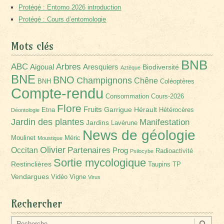
Protégé : Entomo 2026 introduction
Protégé : Cours d’entomologie
Mots clés
BNB
Arbres
ABC
Aigoual
Aresquiers
Biodiversité
Aztèque
BNE
BNO
Champignons
Chêne
BNH
Coléoptères
Compte-rendu
Consommation
Cours-2026
Flore
Fruits
Garrigue
Hérault
Etna
Hétérocères
Déontologie
Jardin des plantes
Manifestation
Jardins
Lavérune
News de géologie
Moulinet
Méric
Moustique
Olivier
Partenaires
Occitan
Prog
Radioactivité
Psilocybe
Sortie mycologique
Restinclières
Taupins
TP
Vendargues
Vidéo
Vigne
Virus
Rechercher