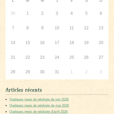
L
M
M
J
V
S
D
30
1
2
3
4
5
6
7
8
9
10
11
12
13
14
15
16
17
18
19
20
21
22
23
24
25
26
27
28
29
30
31
1
2
3
Articles récents
Quelques news de géologie de juin 2026
Quelques news de géologie de mai 2026
Quelques news de géologie d’avril 2026