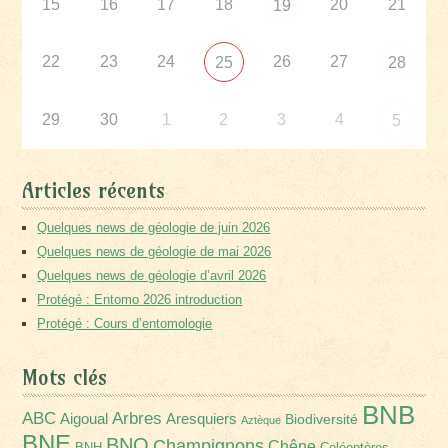
15
16
17
18
20
21
19
22
23
24
26
27
25
28
29
30
1
2
3
4
5
Articles récents
Quelques news de géologie de juin 2026
Quelques news de géologie de mai 2026
Quelques news de géologie d’avril 2026
Protégé : Entomo 2026 introduction
Protégé : Cours d’entomologie
Mots clés
BNB
Arbres
ABC
Aigoual
Aresquiers
Biodiversité
Aztèque
BNE
BNO
Champignons
Chêne
BNH
Coléoptères