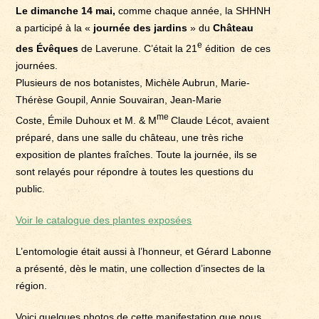
Le dimanche 14 mai,
comme chaque année, la SHHNH
a participé à la «
journée des jardins
» du
Château
e
des Évêques
de Laverune. C’était la 21
édition de ces
journées.
Plusieurs de nos botanistes, Michèle Aubrun, Marie-
Thérèse Goupil, Annie Souvairan, Jean-Marie
me
Coste, Émile Duhoux et M. & M
Claude Lécot, avaient
préparé, dans une salle du château, une très riche
exposition de plantes fraîches. Toute la journée, ils se
sont relayés pour répondre à toutes les questions du
public.
Voir le catalogue des plantes exposées
L’entomologie était aussi à l’honneur, et Gérard Labonne
a présenté, dès le matin, une collection d’insectes de la
région.
Voici quelques photos de cette manifestation que nous