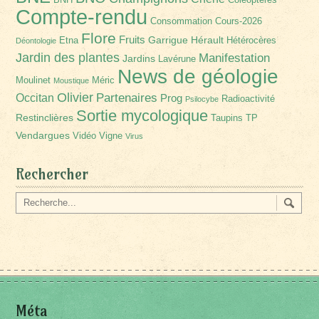
Compte-rendu
Consommation
Cours-2026
Flore
Fruits
Garrigue
Hérault
Etna
Hétérocères
Déontologie
Jardin des plantes
Manifestation
Jardins
Lavérune
News de géologie
Moulinet
Méric
Moustique
Olivier
Partenaires
Occitan
Prog
Radioactivité
Psilocybe
Sortie mycologique
Restinclières
Taupins
TP
Vendargues
Vidéo
Vigne
Virus
Rechercher
Méta