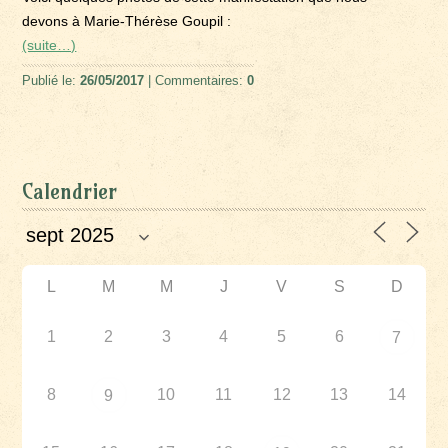
devons à Marie-Thérèse Goupil :
(suite…)
Publié le:
26/05/2017
| Commentaires:
0
Calendrier
L
M
M
J
V
S
D
1
2
3
4
5
6
7
8
10
11
12
13
14
9