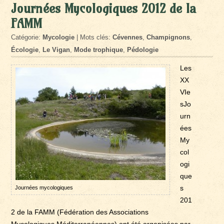
Journées Mycologiques 2012 de la
FAMM
Catégorie:
Mycologie
| Mots clés:
Cévennes
,
Champignons
,
Écologie
,
Le Vigan
,
Mode trophique
,
Pédologie
Les
XX
VIe
sJo
urn
ées
My
col
ogi
que
s
Journées mycologiques
201
2 de la FAMM (Fédération des Associations