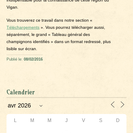
indispensable pour la connaissance de cette région du
Vigan.
Vous trouverez ce travail dans notre section «
Téléchargements
». Vous pourrez télécharger aussi,
séparément, le grand « Tableau général des
champignons identifiés » dans un format redressé, plus
lisible sur écran.
Publié le:
08/02/2016
Calendrier
L
M
M
J
V
S
D