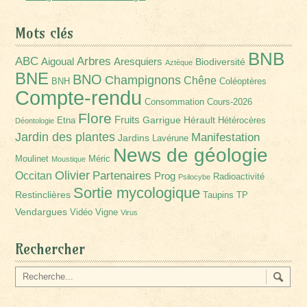
Mots clés
BNB
Arbres
ABC
Aigoual
Aresquiers
Biodiversité
Aztèque
BNE
BNO
Champignons
Chêne
BNH
Coléoptères
Compte-rendu
Consommation
Cours-2026
Flore
Fruits
Garrigue
Hérault
Etna
Hétérocères
Déontologie
Jardin des plantes
Manifestation
Jardins
Lavérune
News de géologie
Moulinet
Méric
Moustique
Olivier
Partenaires
Occitan
Prog
Radioactivité
Psilocybe
Sortie mycologique
Restinclières
Taupins
TP
Vendargues
Vidéo
Vigne
Virus
Rechercher