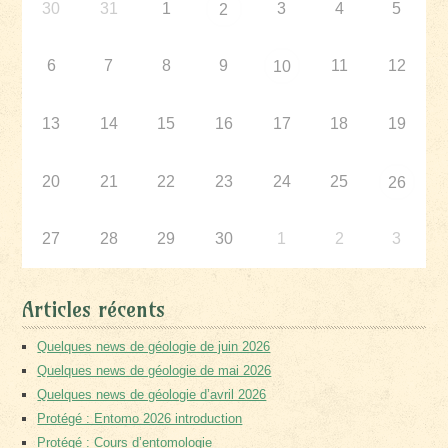
30
31
1
3
4
5
2
6
7
8
9
11
12
10
13
14
15
16
17
18
19
20
21
22
23
24
25
26
27
28
29
30
1
2
3
Articles récents
Quelques news de géologie de juin 2026
Quelques news de géologie de mai 2026
Quelques news de géologie d’avril 2026
Protégé : Entomo 2026 introduction
Protégé : Cours d’entomologie