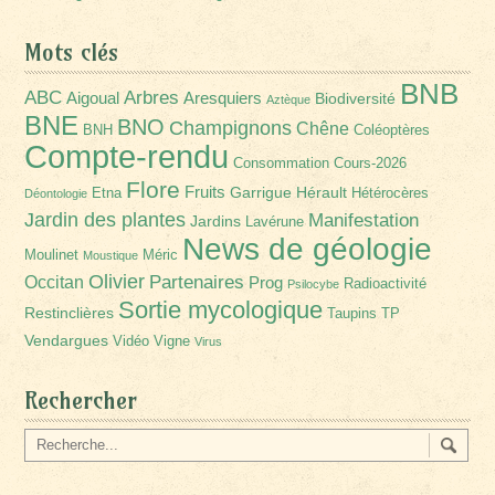
Mots clés
BNB
Arbres
ABC
Aigoual
Aresquiers
Biodiversité
Aztèque
BNE
BNO
Champignons
Chêne
BNH
Coléoptères
Compte-rendu
Consommation
Cours-2026
Flore
Fruits
Garrigue
Hérault
Etna
Hétérocères
Déontologie
Jardin des plantes
Manifestation
Jardins
Lavérune
News de géologie
Moulinet
Méric
Moustique
Olivier
Partenaires
Occitan
Prog
Radioactivité
Psilocybe
Sortie mycologique
Restinclières
Taupins
TP
Vendargues
Vidéo
Vigne
Virus
Rechercher