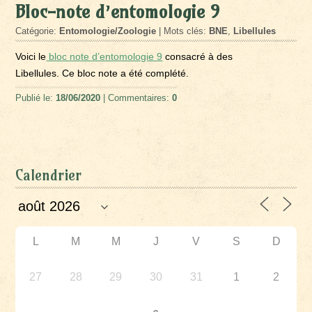
Bloc-note d’entomologie 9
Catégorie:
Entomologie/Zoologie
| Mots clés:
BNE
,
Libellules
Voici le
bloc note d’entomologie 9
consacré à des
Libellules. Ce bloc note a été complété.
Publié le:
18/06/2020
| Commentaires:
0
Calendrier
L
M
M
J
V
S
D
27
28
29
30
31
1
2