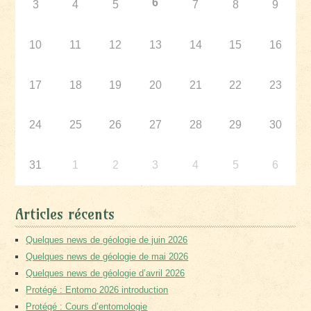
6
3
4
5
7
8
9
10
11
12
13
14
15
16
17
18
19
20
21
22
23
24
25
26
27
28
29
30
31
1
2
3
4
5
6
Articles récents
Quelques news de géologie de juin 2026
Quelques news de géologie de mai 2026
Quelques news de géologie d’avril 2026
Protégé : Entomo 2026 introduction
Protégé : Cours d’entomologie