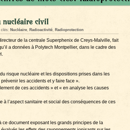
 nucléaire civil
 clés:
Nucléaire
,
Radioactivité
,
Radioprotection
directeur de la centrale Superphenix de Creys-Malville, fait
qu’il a données à Polytech Montpellier, dans le cadre des
H.
 risque nucléaire et les dispositions prises dans les
 prévenir les accidents et y faire face ».
ment de ces accidents » et « en analyse les causes
 à l’aspect sanitaire et social des conséquences de ces
 ce document exposant les grands principes de la
t évalués les effets des rayonnements ionisants sur les