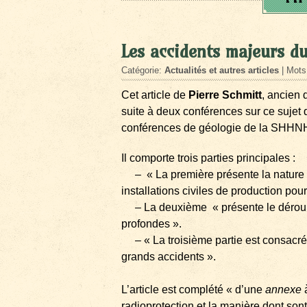
Les accidents majeurs du
Catégorie:
Actualités et autres articles
| Mots
Cet article de
Pierre Schmitt
, ancien 
suite à deux conférences sur ce sujet 
conférences de géologie de la SHHN
Il comporte trois parties principales :
– « La première présente la nature du
installations civiles de production pour
– La deuxième « présente le déroule
profondes ».
– « La troisième partie est consacrée
grands accidents ».
L’article est complété « d’une
annexe
à
radioprotection et la manière dont son