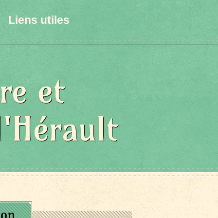
Liens utiles
re et
l'Hérault
ion