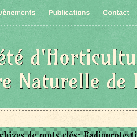
vènements
Publications
Contact
été d'Horticultu
re Naturelle de 
chives de mots clés:
Radioprotect