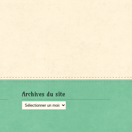
Archives du site
Archives
du
site