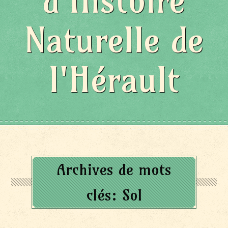
d'Histoire
Naturelle de
l'Hérault
Archives de mots
clés:
Sol