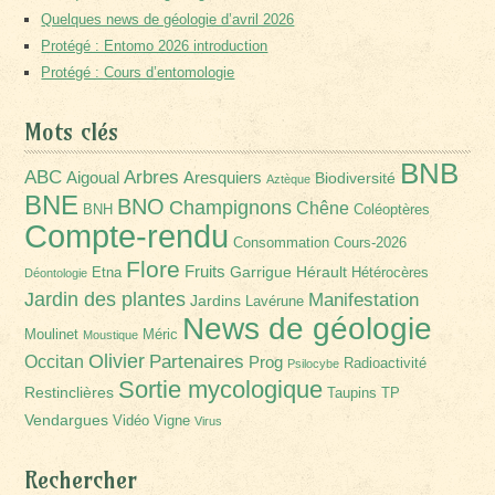
Quelques news de géologie d’avril 2026
Protégé : Entomo 2026 introduction
Protégé : Cours d’entomologie
Mots clés
BNB
Arbres
ABC
Aigoual
Aresquiers
Biodiversité
Aztèque
BNE
BNO
Champignons
Chêne
BNH
Coléoptères
Compte-rendu
Consommation
Cours-2026
Flore
Fruits
Garrigue
Hérault
Etna
Hétérocères
Déontologie
Jardin des plantes
Manifestation
Jardins
Lavérune
News de géologie
Moulinet
Méric
Moustique
Olivier
Partenaires
Occitan
Prog
Radioactivité
Psilocybe
Sortie mycologique
Restinclières
Taupins
TP
Vendargues
Vidéo
Vigne
Virus
Rechercher