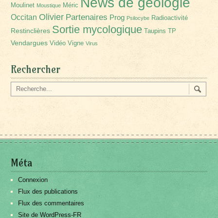
News de géologie
Moulinet
Méric
Moustique
Olivier
Partenaires
Occitan
Prog
Radioactivité
Psilocybe
Sortie mycologique
Restinclières
Taupins
TP
Vendargues
Vidéo
Vigne
Virus
Rechercher
Méta
Connexion
Flux des publications
Flux des commentaires
Site de WordPress-FR