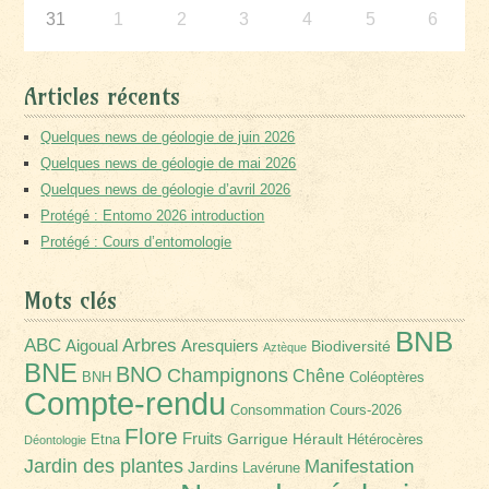
31
1
2
3
4
5
6
Articles récents
Quelques news de géologie de juin 2026
Quelques news de géologie de mai 2026
Quelques news de géologie d’avril 2026
Protégé : Entomo 2026 introduction
Protégé : Cours d’entomologie
Mots clés
BNB
Arbres
ABC
Aigoual
Aresquiers
Biodiversité
Aztèque
BNE
BNO
Champignons
Chêne
BNH
Coléoptères
Compte-rendu
Consommation
Cours-2026
Flore
Fruits
Garrigue
Hérault
Etna
Hétérocères
Déontologie
Jardin des plantes
Manifestation
Jardins
Lavérune