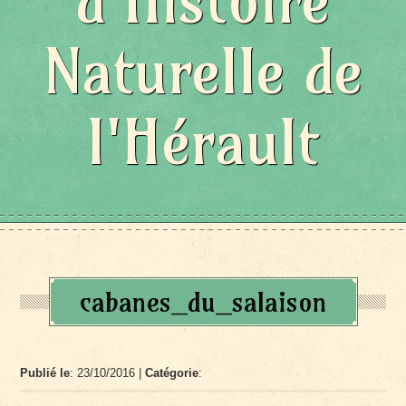
d'Histoire
Naturelle de
l'Hérault
cabanes_du_salaison
Publié le
: 23/10/2016 |
Catégorie
: