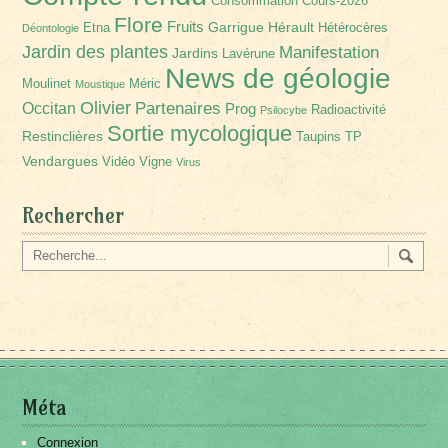
Consommation
Cours-2026
Flore
Fruits
Garrigue
Hérault
Etna
Hétérocères
Déontologie
Jardin des plantes
Manifestation
Jardins
Lavérune
News de géologie
Moulinet
Méric
Moustique
Olivier
Partenaires
Occitan
Prog
Radioactivité
Psilocybe
Sortie mycologique
Restinclières
Taupins
TP
Vendargues
Vidéo
Vigne
Virus
Rechercher
Méta
Connexion