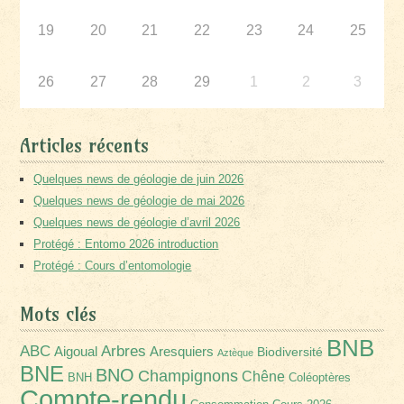
19
20
21
22
23
24
25
26
27
28
29
1
2
3
Articles récents
Quelques news de géologie de juin 2026
Quelques news de géologie de mai 2026
Quelques news de géologie d’avril 2026
Protégé : Entomo 2026 introduction
Protégé : Cours d’entomologie
Mots clés
BNB
Arbres
ABC
Aigoual
Aresquiers
Biodiversité
Aztèque
BNE
BNO
Champignons
Chêne
BNH
Coléoptères
Compte-rendu