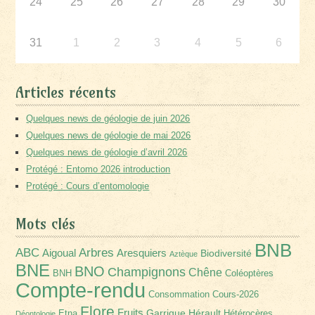
24
25
26
27
28
29
30
31
1
2
3
4
5
6
Articles récents
Quelques news de géologie de juin 2026
Quelques news de géologie de mai 2026
Quelques news de géologie d’avril 2026
Protégé : Entomo 2026 introduction
Protégé : Cours d’entomologie
Mots clés
BNB
Arbres
ABC
Aigoual
Aresquiers
Biodiversité
Aztèque
BNE
BNO
Champignons
Chêne
BNH
Coléoptères
Compte-rendu
Consommation
Cours-2026
Flore
Fruits
Garrigue
Hérault
Etna
Hétérocères
Déontologie