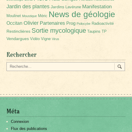
Jardin des plantes
Manifestation
Jardins
Lavérune
News de géologie
Moulinet
Méric
Moustique
Olivier
Partenaires
Occitan
Prog
Radioactivité
Psilocybe
Sortie mycologique
Restinclières
Taupins
TP
Vendargues
Vidéo
Vigne
Virus
Rechercher
Méta
Connexion
Flux des publications