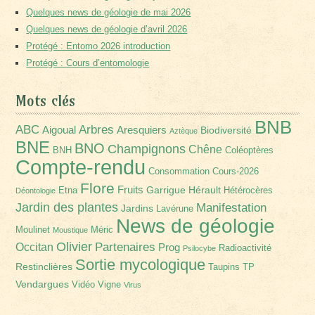
Quelques news de géologie de mai 2026
Quelques news de géologie d’avril 2026
Protégé : Entomo 2026 introduction
Protégé : Cours d’entomologie
Mots clés
BNB
Arbres
ABC
Aigoual
Aresquiers
Biodiversité
Aztèque
BNE
BNO
Champignons
Chêne
BNH
Coléoptères
Compte-rendu
Consommation
Cours-2026
Flore
Fruits
Garrigue
Hérault
Etna
Hétérocères
Déontologie
Jardin des plantes
Manifestation
Jardins
Lavérune
News de géologie
Moulinet
Méric
Moustique
Olivier
Partenaires
Occitan
Prog
Radioactivité
Psilocybe
Sortie mycologique
Restinclières
Taupins
TP
Vendargues
Vidéo
Vigne
Virus