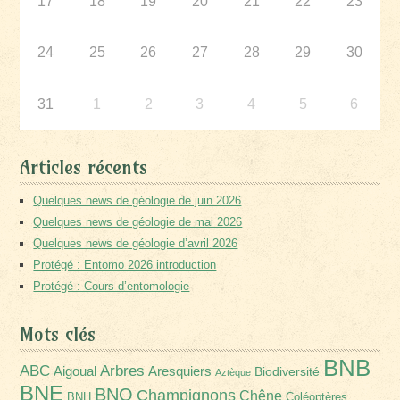
17
18
19
20
21
22
23
24
25
26
27
28
29
30
31
1
2
3
4
5
6
Articles récents
Quelques news de géologie de juin 2026
Quelques news de géologie de mai 2026
Quelques news de géologie d’avril 2026
Protégé : Entomo 2026 introduction
Protégé : Cours d’entomologie
Mots clés
BNB
Arbres
ABC
Aigoual
Aresquiers
Biodiversité
Aztèque
BNE
BNO
Champignons
Chêne
BNH
Coléoptères