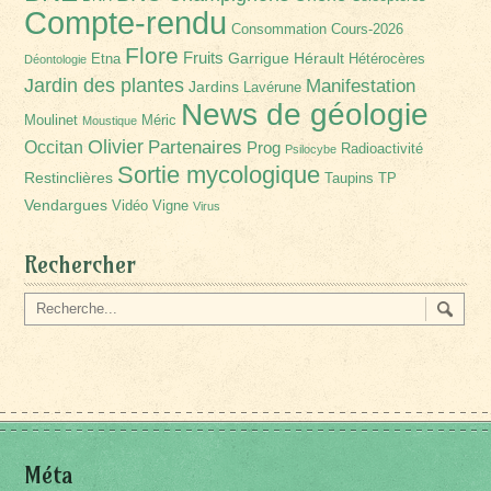
Compte-rendu
Consommation
Cours-2026
Flore
Fruits
Garrigue
Hérault
Etna
Hétérocères
Déontologie
Jardin des plantes
Manifestation
Jardins
Lavérune
News de géologie
Moulinet
Méric
Moustique
Olivier
Partenaires
Occitan
Prog
Radioactivité
Psilocybe
Sortie mycologique
Restinclières
Taupins
TP
Vendargues
Vidéo
Vigne
Virus
Rechercher
Méta