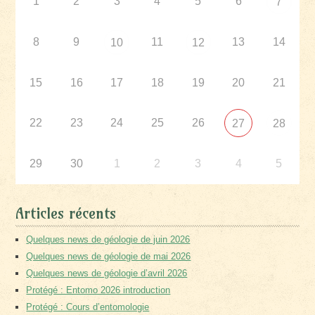
1
2
3
4
5
6
7
8
9
11
13
14
10
12
15
16
17
18
19
20
21
22
23
24
25
26
27
28
29
30
1
2
3
4
5
Articles récents
Quelques news de géologie de juin 2026
Quelques news de géologie de mai 2026
Quelques news de géologie d’avril 2026
Protégé : Entomo 2026 introduction
Protégé : Cours d’entomologie