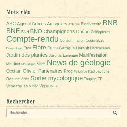
Mots clés
BNB
Arbres
ABC
Aigoual
Aresquiers
Biodiversité
Aztèque
BNE
BNO
Champignons
Chêne
BNH
Coléoptères
Compte-rendu
Consommation
Cours-2026
Flore
Fruits
Garrigue
Hérault
Etna
Hétérocères
Déontologie
Jardin des plantes
Manifestation
Jardins
Lavérune
News de géologie
Moulinet
Méric
Moustique
Olivier
Partenaires
Occitan
Prog
Radioactivité
Psilocybe
Sortie mycologique
Restinclières
Taupins
TP
Vendargues
Vidéo
Vigne
Virus
Rechercher