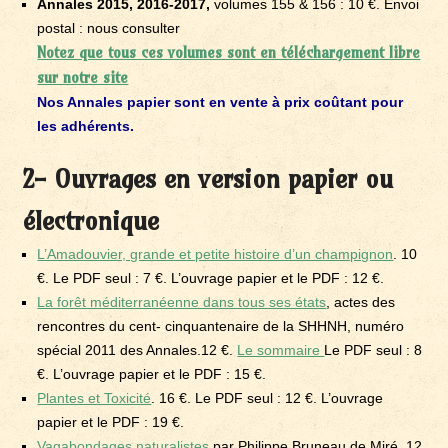
Annales 2015, 2016-2017,
volumes 155 & 156 : 10 €. Envoi
postal : nous consulter
Notez que tous ces volumes sont en téléchargement libre
sur notre site
Nos Annales papier sont en vente à prix coûtant pour
les adhérents.
2- Ouvrages en version papier ou
électronique
L’Amadouvier, grande et petite histoire d’un champignon
. 10
€. Le PDF seul : 7 €. L’ouvrage papier et le PDF : 12 €.
La forêt méditerranéenne dans tous ses états
, actes des
rencontres du cent- cinquantenaire de la SHHNH, numéro
spécial 2011 des Annales.12 €.
Le sommaire
Le PDF seul : 8
€. L’ouvrage papier et le PDF : 15 €.
Plantes et Toxicité
. 16 €. Le PDF seul : 12 €. L’ouvrage
papier et le PDF : 19 €.
Vagabondages naturalistes
par Philippe Bruneau de Miré. 12