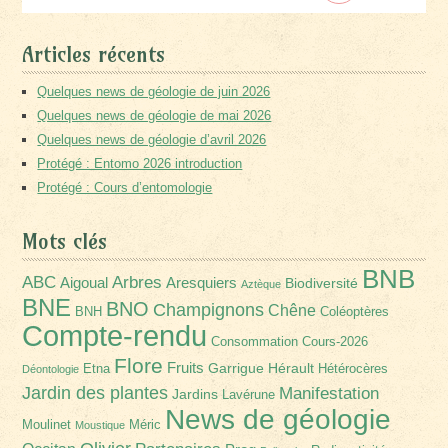
Articles récents
Quelques news de géologie de juin 2026
Quelques news de géologie de mai 2026
Quelques news de géologie d’avril 2026
Protégé : Entomo 2026 introduction
Protégé : Cours d’entomologie
Mots clés
BNB
Arbres
ABC
Aigoual
Aresquiers
Biodiversité
Aztèque
BNE
BNO
Champignons
Chêne
BNH
Coléoptères
Compte-rendu
Consommation
Cours-2026
Flore
Fruits
Garrigue
Hérault
Etna
Hétérocères
Déontologie
Jardin des plantes
Manifestation
Jardins
Lavérune
News de géologie
Moulinet
Méric
Moustique