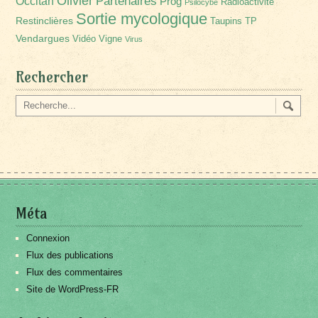
Olivier
Partenaires
Occitan
Prog
Radioactivité
Psilocybe
Sortie mycologique
Restinclières
Taupins
TP
Vendargues
Vidéo
Vigne
Virus
Rechercher
Méta
Connexion
Flux des publications
Flux des commentaires
Site de WordPress-FR