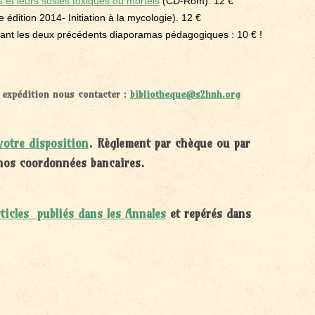
et leurs sosies toxiques ou mortels
(CD-Rom). 12 €
 édition 2014- Initiation à la mycologie). 12 €
nt les deux précédents diaporamas pédagogiques : 10 € !
 expédition nous contacter
:
bibliotheque@s2hnh.org
otre disposition
. Règlement par chèque ou par
nos coordonnées bancaires.
rticles publiés dans les Annales
et repérés dans