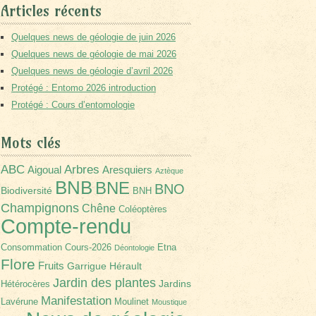
Articles récents
Quelques news de géologie de juin 2026
Quelques news de géologie de mai 2026
Quelques news de géologie d’avril 2026
Protégé : Entomo 2026 introduction
Protégé : Cours d’entomologie
Mots clés
Arbres
ABC
Aigoual
Aresquiers
Aztèque
BNB
BNE
BNO
Biodiversité
BNH
Champignons
Chêne
Coléoptères
Compte-rendu
Consommation
Cours-2026
Etna
Déontologie
Flore
Fruits
Garrigue
Hérault
Jardin des plantes
Jardins
Hétérocères
Manifestation
Lavérune
Moulinet
Moustique