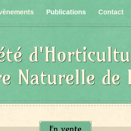
vènements
Publications
Contact
été d'Horticultu
re Naturelle de 
En vente