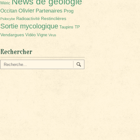
News de géologie
Méric
Olivier
Partenaires
Occitan
Prog
Restinclières
Radioactivité
Psilocybe
Sortie mycologique
Taupins
TP
Vendargues
Vidéo
Vigne
Virus
Rechercher