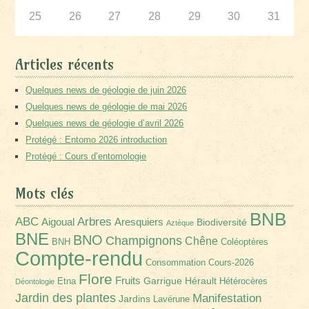
25
26
27
28
29
30
31
Articles récents
Quelques news de géologie de juin 2026
Quelques news de géologie de mai 2026
Quelques news de géologie d’avril 2026
Protégé : Entomo 2026 introduction
Protégé : Cours d’entomologie
Mots clés
BNB
Arbres
ABC
Aigoual
Aresquiers
Biodiversité
Aztèque
BNE
BNO
Champignons
Chêne
BNH
Coléoptères
Compte-rendu
Consommation
Cours-2026
Flore
Fruits
Garrigue
Hérault
Etna
Hétérocères
Déontologie
Jardin des plantes
Manifestation
Jardins
Lavérune