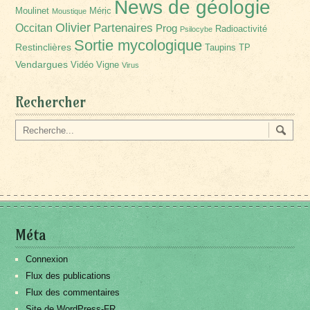
News de géologie
Moulinet
Méric
Moustique
Olivier
Partenaires
Occitan
Prog
Radioactivité
Psilocybe
Sortie mycologique
Restinclières
Taupins
TP
Vendargues
Vidéo
Vigne
Virus
Rechercher
Méta
Connexion
Flux des publications
Flux des commentaires
Site de WordPress-FR